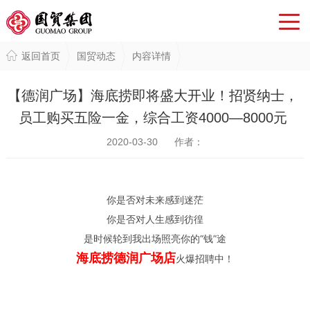
返回首页
国贸动态
内容详情
【德润广场】海底捞即将盛大开业！招贤纳士，
员工购买五险一金，综合工资4000—8000元
2020-03-30 作者：
Notice
: Undefined index: author in
/www/wwwroot/dtgm.cn/data/cache/default_m/5a1db75fd5b2564f
你是否对未来
感到迷茫
on line
77
你是否对人生感到彷徨
admin 浏览：
120
次
是时候轮到我出场照亮你的“钱”途
海底捞德润广场店
火爆招聘中！