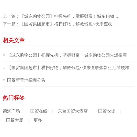
上一篇：
【城东购物公园】把握先机，掌握财富！城东购物公园火爆招商中！
下一篇：
【国贸集团超市】横扫好物，解救钱包~快来查收焕新生活节硬核特惠！
相关文章
【城东购物公园】把握先机，掌握财富！城东购物公园火爆招商
中！
【国贸集团超市】横扫好物，解救钱包~快来查收焕新生活节硬核
特惠！
国贸新天地招商公告
热门标签
德润广场
|
国贸在线
|
东台国贸大酒店
|
国贸农场
|
国贸大厦
|
更多