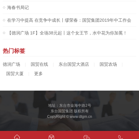
海春书局记
在学习中提高 在竞争中成长丨缪荣春：国贸集团2019年中工作会
议上的讲话
【德润广场 1F】全场38元起丨这个女王节，水中花为你加冕！
热门标签
德润广场
|
国贸在线
|
东台国贸大酒店
|
国贸农场
|
国贸大厦
|
更多
地址：东台市金海中路2号
东台国贸集团 版权所有
CopyRight © www.dtgm.cn