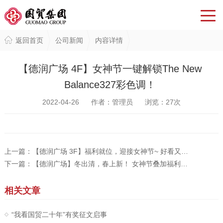
返回首页
公司新闻
内容详情
【德润广场 4F】女神节一键解锁The New
Balance327彩色调！
2022-04-26 作者：管理员 浏览：
27
次
上一篇：
【德润广场 3F】福利就位，迎接女神节~ 好看又舒适的春鞋，你准备好了吗？新款3.8折起...
下一篇：
【德润广场】冬出清，春上新！ 女神节叠加福利送给您！
相关文章
“我看国贸二十年”有奖征文启事