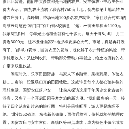
影比比皆是。他们中大多数都是当地的农户。安丰镇农业中心主任邰
得力表示，“国贸农庄流转了联合村750亩土地，优先接纳土地流转户
进农庄务工。高峰期，带动当地100多名农户就业。”家住联合村8组的
周维云对这份“家门口”的工作比较满意，“这儿一亩田年租金1100元，
我家6亩多田，每年光土地租金就有七千多元。每天干满8小时，月工
资近3000元，还不要像自家种地那样要操心天气、市场，真是再好没
有了。”邰得力表示，国贸农庄的发展，既化解了农户种植的风险，带
来稳定收入；又让利农民，带动部分劳动力再就业，给土地流转的农
户带来双重效益。
闲暇时光，乐享田园野趣，与家人下乡踏青、采摘蔬果、体验农
耕……奏响一段返璞归真的田园牧歌。这或许是每个人都心驰神往的
理想生活。国贸农庄落户安丰，让前来探访这座千年历史文化古镇的
游客，又多了一个开启田园寻梦之旅的新选项。“我们最多的一天，接
待了四个从古街过来的旅行团，特别是采摘旺季，游人更是络绎不
绝。”北邻352省道、东依新长铁路，西傍通榆河，依托优势的地理位
置，国贸农庄与安丰古街、新镇区等串点成线，成为特色小镇全域旅