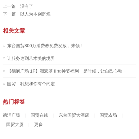
上一篇：
没有了
下一篇：
以人为本创辉煌
相关文章
东台国贸800万消费券免费发放，来领！
让服务达到艺术美的境界
【德润广场 1F】潮宏基 ‖ 女神节福利！是时候，让自己心动一
次！
国贸，我想和你有个约定
热门标签
德润广场
|
国贸在线
|
东台国贸大酒店
|
国贸农场
|
国贸大厦
|
更多