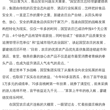
“民以食为天，食品安全问题至关重要。”国贸农庄总经理廖建德表
示，集团由传统的百货业态向超市、酒店行业拓展后，怎样把好食品
安全关，一直是工作的重中之重。新建农庄自产自销，从田头将绿
色、放心、安全的果蔬食品供应到千家万户，迅速由国贸的战略发展
构想转化为现实。仅仅一年多的时间，国贸农庄已成功申报4个无公害
产品，4个绿色产品有望年底获批，同时创成了 “省级农产品质量安全
追溯管理示范单位” 和“盐城市现代农业园区”。谈起国贸农庄的发展，
廖建德滔滔不绝：“目前，农庄的优质农产品优先直供集团连锁超市和
酒店、食堂。物美价廉的放心农产品不仅是超市最受消费者青睐的拳
头产品，也成为提升酒店人气名气的卖点。”
通过资本下乡战略，国贸集团实现了从服务业向农业拓展的有益
尝试，也取得了实实在在的效益。“今年60多亩西瓜，拿出了亩平收益
1万多元的成绩单。70多亩桃树第一年挂果，就挣了满堂红，前来采摘
的游人络绎不绝，亩平收益近九千元……”算算上半年的收入账，廖建
德笑得乐呵呵。
在国贸农庄成片连栋的大棚里，一眼望过去，忙着拾掇庄稼的身